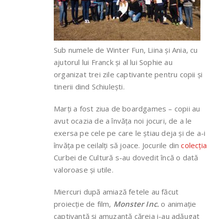
Sub numele de Winter Fun, Liina și Ania, cu
ajutorul lui Franck și al lui Sophie au
organizat trei zile captivante pentru copii și
tinerii dind Schiulești.
Marți a fost ziua de boardgames – copii au
avut ocazia de a învăța noi jocuri, de a le
exersa pe cele pe care le știau deja și de a-i
învăța pe ceilalți să joace. Jocurile din
colecția
Curbei de Cultură s-au dovedit încă o dată
valoroase și utile.
Miercuri după amiază fetele au făcut
proiecție de film,
Monster Inc.
o animație
captivantă și amuzantă căreia i-au adăugat