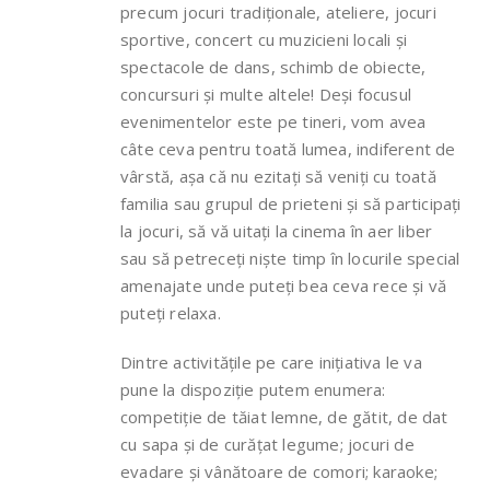
precum jocuri tradiționale, ateliere, jocuri
sportive, concert cu muzicieni locali și
spectacole de dans, schimb de obiecte,
concursuri și multe altele! Deși focusul
evenimentelor este pe tineri, vom avea
câte ceva pentru toată lumea, indiferent de
vârstă, așa că nu ezitați să veniți cu toată
familia sau grupul de prieteni și să participați
la jocuri, să vă uitați la cinema în aer liber
sau să petreceți niște timp în locurile special
amenajate unde puteți bea ceva rece și vă
puteți relaxa.
Dintre activitățile pe care inițiativa le va
pune la dispoziție putem enumera:
competiție de tăiat lemne, de gătit, de dat
cu sapa și de curățat legume; jocuri de
evadare și vânătoare de comori; karaoke;