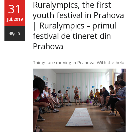
Ruralympics, the first
31
youth festival in Prahova
Jul,2019
| Ruralympics – primul
festival de tineret din
0
Prahova
Th
ings are moving in Prahova! With the help