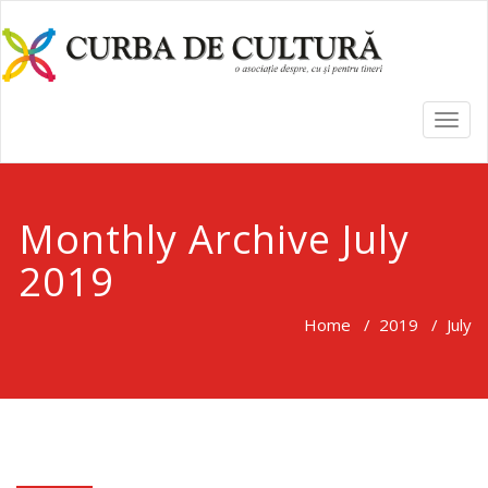
TOGG
NAVI
Monthly Archive July
2019
Home
/
2019
/
July