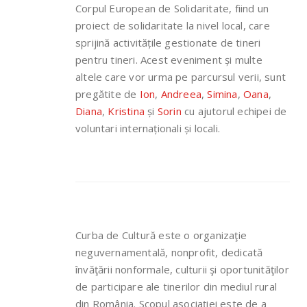
Corpul European de Solidaritate, fiind un
proiect de solidaritate la nivel local, care
sprijină activitățile gestionate de tineri
pentru tineri. Acest eveniment și multe
altele care vor urma pe parcursul verii, sunt
pregătite de
Ion
,
Andreea
,
Simina
,
Oana
,
Diana
,
Kristina
și
Sorin
cu ajutorul echipei de
voluntari internaționali și locali.
Curba de Cultură este o organizaţie
neguvernamentală, nonprofit, dedicată
învăţării nonformale, culturii şi oportunităţilor
de participare ale tinerilor din mediul rural
din România. Scopul asociaţiei este de a