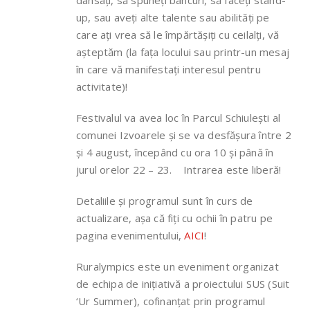
dansați, să spuneți bancuri, să faceți stand-
up, sau aveți alte talente sau abilități pe
care ați vrea să le împărtășiți cu ceilalți, vă
așteptăm (la fața locului sau printr-un mesaj
în care vă manifestați interesul pentru
activitate)!
Festivalul va avea loc în Parcul Schiulești al
comunei Izvoarele și se va desfășura între 2
și 4 august, începând cu ora 10 și până în
jurul orelor 22 – 23. Intrarea este liberă!
Detaliile și programul sunt în curs de
actualizare, așa că fiți cu ochii în patru pe
pagina evenimentului,
AICI
!
Ruralympics este un eveniment organizat
de echipa de inițiativă a proiectului SUS (Suit
‘Ur Summer), cofinanțat prin programul