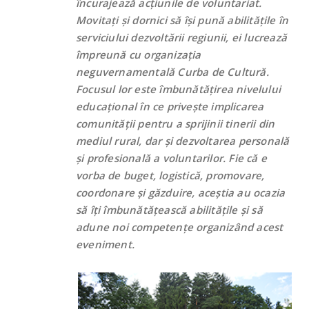
încurajează acțiunile de voluntariat.
Movitați și dornici să își pună abilitățile în
serviciului dezvoltării regiunii, ei lucrează
împreună cu organizația
neguvernamentală Curba de Cultură.
Focusul lor este îmbunătățirea nivelului
educațional în ce privește implicarea
comunității pentru a sprijinii tinerii din
mediul rural, dar și dezvoltarea personală
și profesională a voluntarilor. Fie că e
vorba de buget, logistică, promovare,
coordonare și găzduire, aceștia au ocazia
să îți îmbunătățească abilitățile și să
adune noi competențe organizând acest
eveniment.