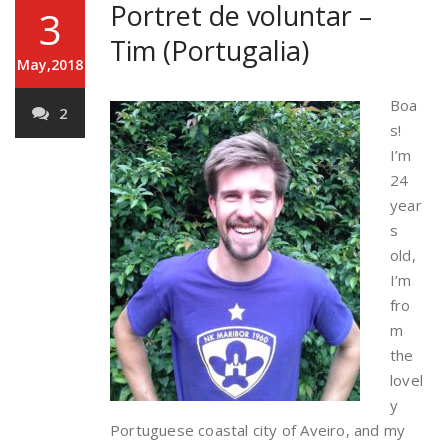
Portret de voluntar –
3
Tim (Portugalia)
May,2018
Boa
2
s!
I’m
24
year
s
old,
I’m
fro
m
the
lovel
y
Portuguese coastal city of Aveiro, and my