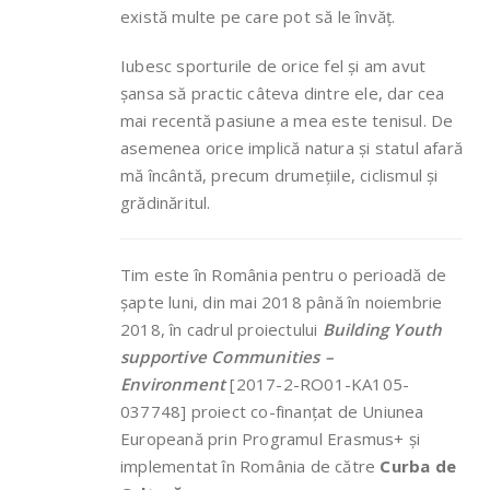
există multe pe care pot să le învăț.
Iubesc sporturile de orice fel și am avut
șansa să practic câteva dintre ele, dar cea
mai recentă pasiune a mea este tenisul. De
asemenea orice implică natura și statul afară
mă încântă, precum drumețiile, ciclismul și
grădinăritul.
Tim este în România pentru o perioadă de
șapte luni, din mai 2018 până în noiembrie
2018, în cadrul proiectului
Building Youth
supportive Communities –
Environment
[2017-2-RO01-KA105-
037748] proiect co-finanțat de Uniunea
Europeană prin Programul Erasmus+ și
implementat în România de către
Curba de