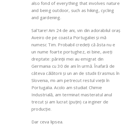
also fond of everything that involves nature
and being outdoor, such as hiking, cycling
and gardening.
Sal’tare! Am 24 de ani, vin din adorabilul oraș
Aveiro de pe coasta Portugaliei și mă
numesc Tim. Probabil credeți că ăsta nu e
un nume foarte portughez, ei bine, aveți
dreptate: părinții mei au emigrat din
Germania cu 30 de ani în urmă. Înafară de
câteva călătorii și un an de studii Erasmus în
Slovenia, mi-am petrecut restul vieții în
Portugalia. Acolo am studiat Chimie
Industrială, am terminat masteratul anul
trecut și am lucrat (puțin) ca inginer de
producție.
Dar ceva lipsea.