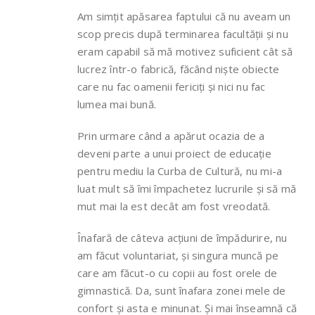
Am simțit apăsarea faptului că nu aveam un
scop precis după terminarea facultății și nu
eram capabil să mă motivez suficient cât să
lucrez într-o fabrică, făcând niște obiecte
care nu fac oamenii fericiți și nici nu fac
lumea mai bună.
Prin urmare când a apărut ocazia de a
deveni parte a unui proiect de educație
pentru mediu la Curba de Cultură, nu mi-a
luat mult să îmi împachetez lucrurile și să mă
mut mai la est decât am fost vreodată.
Înafară de câteva acțiuni de împădurire, nu
am făcut voluntariat, și singura muncă pe
care am făcut-o cu copii au fost orele de
gimnastică. Da, sunt înafara zonei mele de
confort și asta e minunat. Și mai înseamnă că