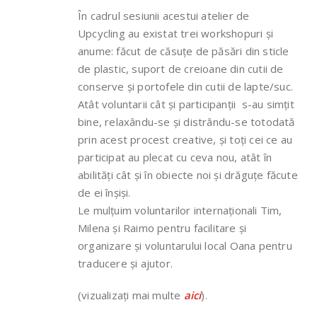
În cadrul sesiunii acestui atelier de
Upcycling au existat trei workshopuri și
anume: făcut de căsuțe de păsări din sticle
de plastic, suport de creioane din cutii de
conserve și portofele din cutii de lapte/suc.
Atât voluntarii cât și participanții s-au simțit
bine, relaxându-se și distrându-se totodată
prin acest procest creative, și toți cei ce au
participat au plecat cu ceva nou, atât în
abilități cât și în obiecte noi și drăguțe făcute
de ei înșiși.
Le mulțuim voluntarilor internaționali Tim,
Milena și Raimo pentru facilitare și
organizare și voluntarului local Oana pentru
traducere și ajutor.
(vizualizați mai multe
aici
).