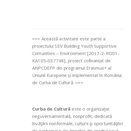
=== Această activitate este parte a
proiectului SEV Building Youth Supportive
Comunities – Environment [2017-2-RO01-
KA105-037748], proiect cofinanțat de
ANPCDEFP din programul Erasmus+ al
Uniunii Europene și implementat în România
de Curba de Cultură. ===
Curba de Cultură
este o organizaţie
neguvernamentală, nonprofit, dedicată
învăţării nonformale, culturii şi oportunităţilor
de participare ale tinerilor din mediul rural