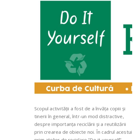
Scopul activității a fost de a învăța copiii și
tinerii în general, într-un mod distractive,
despre importanța reciclării și a reutilizării
prin crearea de obiecte noi. În cadrul acestui
prim atelier de reciclare ”Do it yourself”,