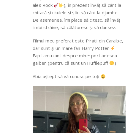
ales Rock
), în prezent învăț să cânt la
chitară și ukulele și știu să cânt la djumbe.
De asemenea, îmi place să citesc, să învăț
limbi străine, să călătoresc și să dansez.
Filmul meu preferat este Pirații din Caraibe,
dar sunt și un mare fan Harry Potter
Fapt amuzant despre mine: port adesea
galben (pentru că sunt un Hufflepuff
)
Abia aștept să vă cunosc pe toți