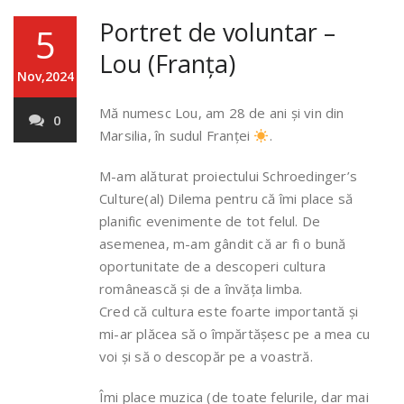
Portret de voluntar –
5
Lou (Franța)
Nov,2024
Mă numesc Lou, am 28 de ani și vin din
0
Marsilia, în sudul Franței
.
M-am alăturat proiectului Schroedinger’s
Culture(al) Dilema pentru că îmi place să
planific evenimente de tot felul. De
asemenea, m-am gândit că ar fi o bună
oportunitate de a descoperi cultura
românească și de a învăța limba.
Cred că cultura este foarte importantă și
mi-ar plăcea să o împărtășesc pe a mea cu
voi și să o descopăr pe a voastră.
Îmi place muzica (de toate felurile, dar mai