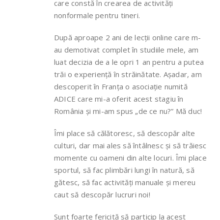
care constă în crearea de activități
nonformale pentru tineri.
După aproape 2 ani de lecții online care m-
au demotivat complet în studiile mele, am
luat decizia de a le opri 1 an pentru a putea
trăi o experiență în străinătate. Așadar, am
descoperit în Franța o asociație numită
ADICE care mi-a oferit acest stagiu în
România și mi-am spus „de ce nu?” Mă duc!
Îmi place să călătoresc, să descopăr alte
culturi, dar mai ales să întâlnesc și să trăiesc
momente cu oameni din alte locuri. Îmi place
sportul, să fac plimbări lungi în natură, să
gătesc, să fac activități manuale și mereu
caut să descopăr lucruri noi!
Sunt foarte fericită să particip la acest