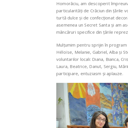
Homorâciu, am descoperit împreună cu
particularități de Crăciun din țările
turtă dulce și de confecționat decor
asemenea un Secret Santa și am ascu
mâncăruri specifice din țările repre
Mulțumim pentru sprijin în program 
Héloïse, Melanie, Gabriel, Alba și S
voluntarilor locali: Diana, Bianca, Cr
Laura, Beatrice, Danut, Sergiu, Mări
participare, entuziasm și aplauze.