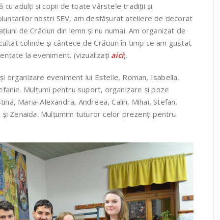
 adulți și copii de toate vârstele tradiții și
 voluntarilor noștri SEV, am desfășurat ateliere de decorat
ațiuni de Crăciun din lemn și nu numai. Am organizat de
ltat colinde și cântece de Crăciun în timp ce am gustat
zentate la eveniment. (vizualizați
aici
).
și organizare eveniment lui Estelle, Roman, Isabella,
tefanie. Mulțumi pentru suport, organizare și poze
istina, Maria-Alexandra, Andreea, Calin, Mihai, Stefan,
i și Zenaida. Mulțumim tuturor celor prezenți pentru