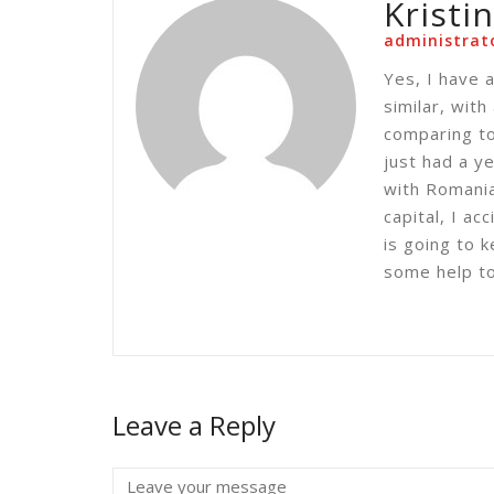
Kristi
administrat
Yes, I have 
similar, with
comparing to
just had a y
with Romania
capital, I ac
is going to k
some help to
Leave a Reply