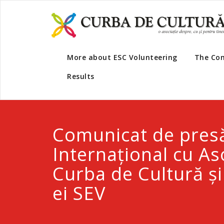
More about ESC Volunteering
The Co
Results
Comunicat de presă
Internațional cu As
Curba de Cultură și
ei SEV