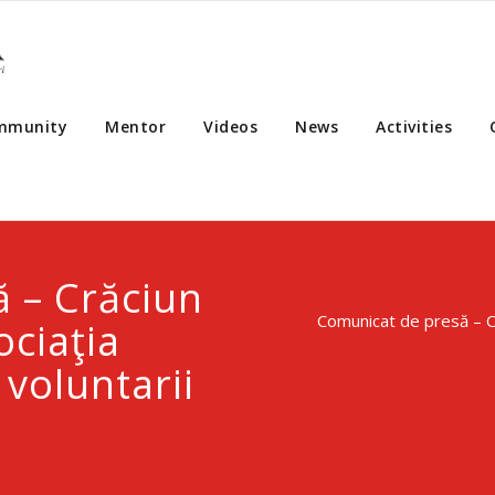
mmunity
Mentor
Videos
News
Activities
 – Crăciun
Comunicat de presă – Cr
ociaţia
 voluntarii