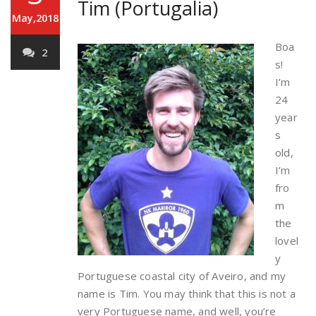
Tim (Portugalia)
May,2018
Boa
2
s!
I’m
24
year
s
old,
I’m
fro
m
the
lovel
y
Portuguese coastal city of Aveiro, and my
name is Tim. You may think that this is not a
very Portuguese name, and well, you’re