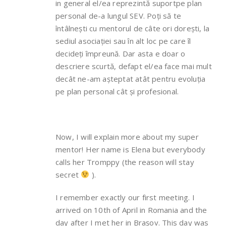
in general el/ea reprezintă suportpe plan
personal de-a lungul SEV. Poți să te
întâlnești cu mentorul de câte ori dorești, la
sediul asociației sau în alt loc pe care îl
decideți împreună. Dar asta e doar o
descriere scurtă, defapt el/ea face mai mult
decât ne-am așteptat atât pentru evoluția
pe plan personal cât și profesional.
Now, I will explain more about my super
mentor! Her name is Elena but everybody
calls her Tromppy (the reason will stay
secret
).
I remember exactly our first meeting. I
arrived on 10th of April in Romania and the
day after I met her in Brașov. This day was