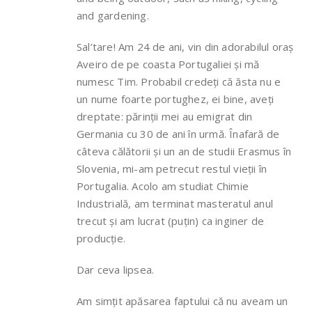
and gardening.
Sal’tare! Am 24 de ani, vin din adorabilul oraș
Aveiro de pe coasta Portugaliei și mă
numesc Tim. Probabil credeți că ăsta nu e
un nume foarte portughez, ei bine, aveți
dreptate: părinții mei au emigrat din
Germania cu 30 de ani în urmă. Înafară de
câteva călătorii și un an de studii Erasmus în
Slovenia, mi-am petrecut restul vieții în
Portugalia. Acolo am studiat Chimie
Industrială, am terminat masteratul anul
trecut și am lucrat (puțin) ca inginer de
producție.
Dar ceva lipsea.
Am simțit apăsarea faptului că nu aveam un