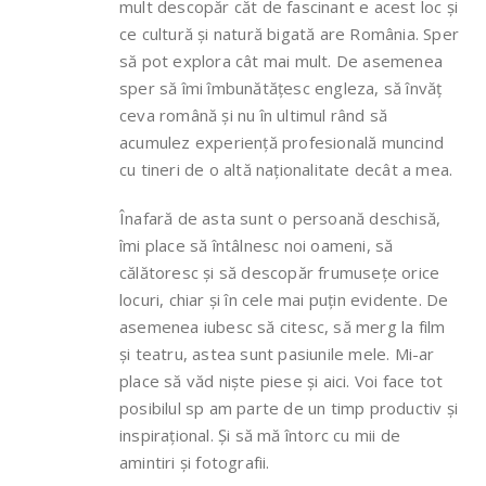
mult descopăr căt de fascinant e acest loc și
ce cultură și natură bigată are România. Sper
să pot explora cât mai mult. De asemenea
sper să îmi îmbunătățesc engleza, să învăț
ceva română și nu în ultimul rând să
acumulez experiență profesională muncind
cu tineri de o altă naționalitate decât a mea.
Înafară de asta sunt o persoană deschisă,
îmi place să întâlnesc noi oameni, să
călătoresc și să descopăr frumusețe orice
locuri, chiar și în cele mai puțin evidente. De
asemenea iubesc să citesc, să merg la film
și teatru, astea sunt pasiunile mele. Mi-ar
place să văd niște piese și aici. Voi face tot
posibilul sp am parte de un timp productiv și
inspirațional. Și să mă întorc cu mii de
amintiri și fotografii.