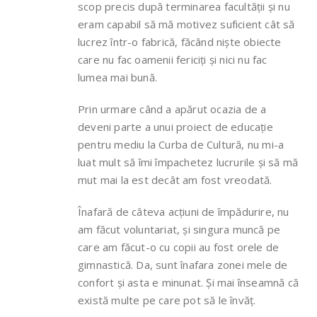
scop precis după terminarea facultății și nu
eram capabil să mă motivez suficient cât să
lucrez într-o fabrică, făcând niște obiecte
care nu fac oamenii fericiți și nici nu fac
lumea mai bună.
Prin urmare când a apărut ocazia de a
deveni parte a unui proiect de educație
pentru mediu la Curba de Cultură, nu mi-a
luat mult să îmi împachetez lucrurile și să mă
mut mai la est decât am fost vreodată.
Înafară de câteva acțiuni de împădurire, nu
am făcut voluntariat, și singura muncă pe
care am făcut-o cu copii au fost orele de
gimnastică. Da, sunt înafara zonei mele de
confort și asta e minunat. Și mai înseamnă că
există multe pe care pot să le învăț.