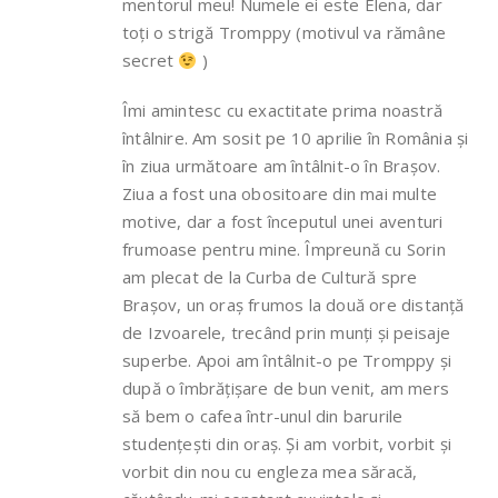
mentorul meu! Numele ei este Elena, dar
toți o strigă Tromppy (motivul va rămâne
secret
)
Îmi amintesc cu exactitate prima noastră
întâlnire. Am sosit pe 10 aprilie în România și
în ziua următoare am întâlnit-o în Brașov.
Ziua a fost una obositoare din mai multe
motive, dar a fost începutul unei aventuri
frumoase pentru mine. Împreună cu Sorin
am plecat de la Curba de Cultură spre
Brașov, un oraș frumos la două ore distanță
de Izvoarele, trecând prin munți și peisaje
superbe. Apoi am întâlnit-o pe Tromppy și
după o îmbrățișare de bun venit, am mers
să bem o cafea într-unul din barurile
studențești din oraș. Și am vorbit, vorbit și
vorbit din nou cu engleza mea săracă,