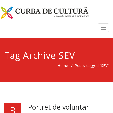
TOGG
NAVI
Tag Archive SEV
Home
/
Posts tagged "SEV"
Portret de voluntar –
3