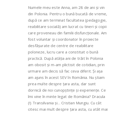
Numele meu este Anna, am 28 de ani și vin
din Polonia. Pentru o bună bucată de vreme,
după ce am terminat facultatea (pedagogie,
reabilitare socială) am lucrat cu tineri și copii
care proveneau din familii disfuncționale. Am
fost voluntar și coordonator în proiecte
desfășurate de centre de reabilitare
poloneze, lucru care a constituit o bună
practică. După atâția ani de trăit în Polonia
am obosit și m-am plictisit de cotidian, prin
urmare am decis să fac ceva diferit. Și așa
am ajuns în acest SEV în România. Nu știam
prea multe despre țara asta, dar sunt
dornică de noi cunopștințe și experiențe. Ce
îmi vine în minte legat de România? Dracula
(!) Transilvania și… Cristian Mungiu. Cu cât
citesc mai mult despre țara asta, cu atât mai