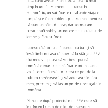
dată când aveam 8 ani deci a fost cu mult
timp în urmă. Momentan locuiesc în
Homorâciu, un sat foarte rural unde viața e
simplă și e foarte diferit pentru mine penteu
că sunt un băiat de oraș dar tocmai am
creat două hobby-uri noi care sunt tăiatul de
lemne și făcutul focului.
Iubesc călătoritul, să cunosc culturi și să
învăț limbi noi așa că sper că la sfârșitul SEV-
ului meu voi putea să vorbesc puțină
română deoarece sună foarte interesant.
Voi încerca să învăț tot ceea ce pot de la
cultura românească și să aduc asta în țăra
mea, precum și să las un pic de Portugalia în
România.
Planul de după proiectul meu SEV este să
îmi încep licența de pilot de transport