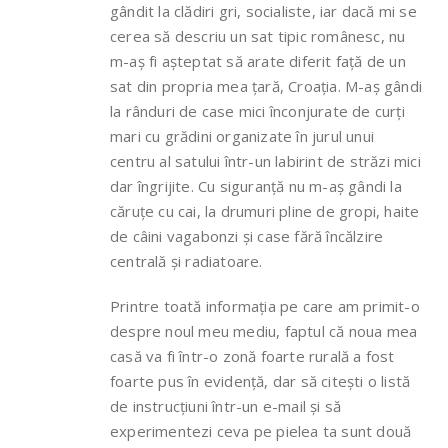
gândit la clădiri gri, socialiste, iar dacă mi se
cerea să descriu un sat tipic românesc, nu
m-aș fi așteptat să arate diferit față de un
sat din propria mea țară, Croația. M-aș gândi
la rânduri de case mici înconjurate de curți
mari cu grădini organizate în jurul unui
centru al satului într-un labirint de străzi mici
dar îngrijite. Cu siguranță nu m-aș gândi la
căruțe cu cai, la drumuri pline de gropi, haite
de câini vagabonzi și case fără încălzire
centrală și radiatoare.
Printre toată informația pe care am primit-o
despre noul meu mediu, faptul că noua mea
casă va fi într-o zonă foarte rurală a fost
foarte pus în evidență, dar să citești o listă
de instrucțiuni într-un e-mail și să
experimentezi ceva pe pielea ta sunt două