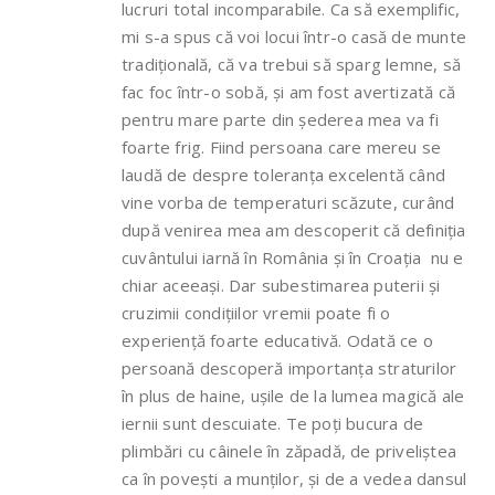
lucruri total incomparabile. Ca să exemplific,
mi s-a spus că voi locui într-o casă de munte
tradițională, că va trebui să sparg lemne, să
fac foc într-o sobă, și am fost avertizată că
pentru mare parte din șederea mea va fi
foarte frig. Fiind persoana care mereu se
laudă de despre toleranța excelentă când
vine vorba de temperaturi scăzute, curând
după venirea mea am descoperit că definiția
cuvântului iarnă în România și în Croația nu e
chiar aceeași. Dar subestimarea puterii și
cruzimii condițiilor vremii poate fi o
experiență foarte educativă. Odată ce o
persoană descoperă importanța straturilor
în plus de haine, ușile de la lumea magică ale
iernii sunt descuiate. Te poți bucura de
plimbări cu câinele în zăpadă, de priveliștea
ca în povești a munților, și de a vedea dansul