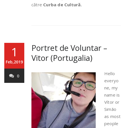
către
Curba de Cultură.
Portret de Voluntar –
1
Vitor (Portugalia)
Feb,2019
Hello
0
everyo
ne, my
name is
Vítor or
Simão
as most
people