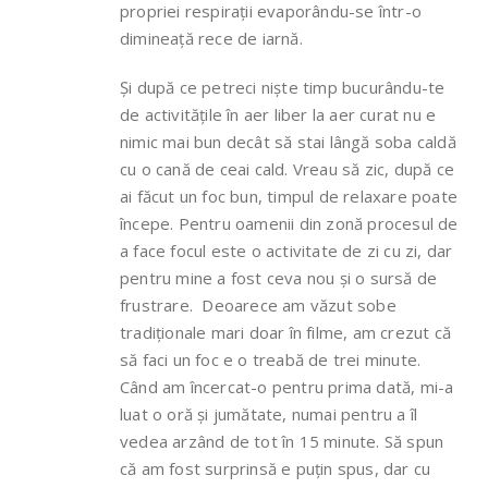
propriei respirații evaporându-se într-o
dimineață rece de iarnă.
Și după ce petreci niște timp bucurându-te
de activitățile în aer liber la aer curat nu e
nimic mai bun decât să stai lângă soba caldă
cu o cană de ceai cald. Vreau să zic, după ce
ai făcut un foc bun, timpul de relaxare poate
începe. Pentru oamenii din zonă procesul de
a face focul este o activitate de zi cu zi, dar
pentru mine a fost ceva nou și o sursă de
frustrare. Deoarece am văzut sobe
tradiționale mari doar în filme, am crezut că
să faci un foc e o treabă de trei minute.
Când am încercat-o pentru prima dată, mi-a
luat o oră și jumătate, numai pentru a îl
vedea arzând de tot în 15 minute. Să spun
că am fost surprinsă e puțin spus, dar cu