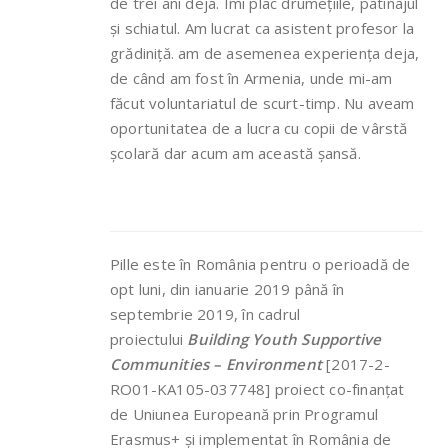
de trei ani deja. Îmi plac drumețiile, patinajul
și schiatul. Am lucrat ca asistent profesor la
grădiniță. am de asemenea experiența deja,
de când am fost în Armenia, unde mi-am
făcut voluntariatul de scurt-timp. Nu aveam
oportunitatea de a lucra cu copii de vârstă
școlară dar acum am această șansă.
Pille este în România pentru o perioadă de
opt luni, din ianuarie 2019 până în
septembrie 2019, în cadrul
proiectului
Building Youth Supportive
Communities – Environment
[2017-2-
RO01-KA105-037748] proiect co-finanțat
de Uniunea Europeană prin Programul
Erasmus+ și implementat în România de