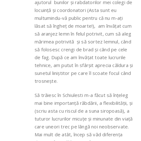
ajutorul bunilor și rabdatorilor mei colegi de
locuință și coordonatori (Asta sunt eu
multumindu-vă public pentru că nu m-ați
lăsat să îngheț de moarte!), am învățat cum
să aranjez lemn în felul potrivit, cum să aleg
mărimea potrivită și să sortez lemnul, când
să folosesc crengi de brad și când pe cele
de fag. După ce am învățat toate lucrurile
tehnice, am putut în sfârșit aprecia căldura și
sunetul liniștitor pe care îl scoate focul când
trosnește.
Să trăiesc în Schiulesti m-a făcut să înțeleg
mai bine importanță răbdării, a flexibilității, și
(scriu asta cu riscul de a suna siropoasă), a
tuturor lucrurilor micuțe și minunate din viață
care uneori trec pe lângă noi neobservate.
Mai mult de atât, încep să văd diferența