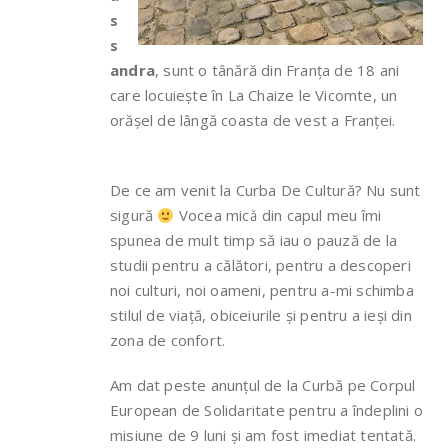
s
s
andra
, sunt o tânără din Franța de 18 ani
care locuiește în La Chaize le Vicomte, un
orășel de lângă coasta de vest a Franței.
De ce am venit la Curba De Cultură? Nu sunt
sigură
Vocea mică din capul meu îmi
spunea de mult timp să iau o pauză de la
studii pentru a călători, pentru a descoperi
noi culturi, noi oameni, pentru a-mi schimba
stilul de viață, obiceiurile și pentru a ieși din
zona de confort.
Am dat peste anunțul de la Curbă pe Corpul
European de Solidaritate pentru a îndeplini o
misiune de 9 luni și am fost imediat tentată.