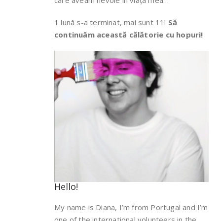
care aveam nevoie în viața mea…
1 lună s-a terminat, mai sunt 11!
Să
continuăm această călătorie cu hopuri!
Hello!
My name is Diana, I’m from Portugal and I’m
one of the international volunteers in the