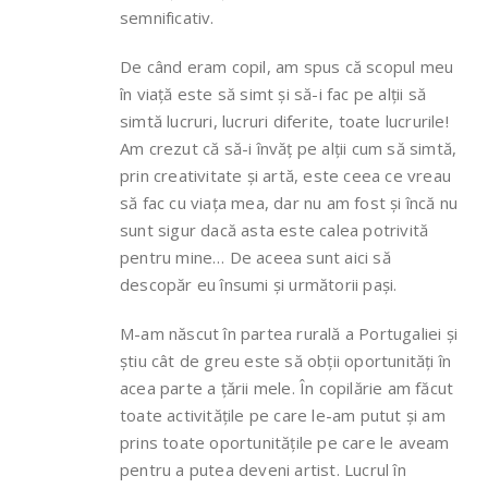
semnificativ.
De când eram copil, am spus că scopul meu
în viață este să simt și să-i fac pe alții să
simtă lucruri, lucruri diferite, toate lucrurile!
Am crezut că să-i învăț pe alții cum să simtă,
prin creativitate și artă, este ceea ce vreau
să fac cu viața mea, dar nu am fost și încă nu
sunt sigur dacă asta este calea potrivită
pentru mine… De aceea sunt aici să
descopăr eu însumi și următorii pași.
M-am născut în partea rurală a Portugaliei și
știu cât de greu este să obții oportunități în
acea parte a țării mele. În copilărie am făcut
toate activitățile pe care le-am putut și am
prins toate oportunitățile pe care le aveam
pentru a putea deveni artist. Lucrul în