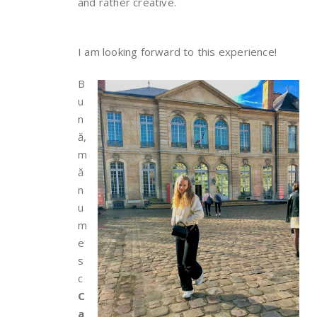
and rather creative.
I am looking forward to this experience!
B
u
n
ă,
m
ă
n
u
m
e
s
c
C
a