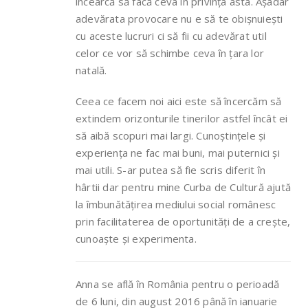
încearcă să facă ceva în privința asta. Așadar
adevărata provocare nu e să te obișnuiești
cu aceste lucruri ci să fii cu adevărat util
celor ce vor să schimbe ceva în țara lor
natală.
Ceea ce facem noi aici este să încercăm să
extindem orizonturile tinerilor astfel încât ei
să aibă scopuri mai largi. Cunoștințele și
experiența ne fac mai buni, mai puternici și
mai utili. S-ar putea să fie scris diferit în
hârtii dar pentru mine Curba de Cultură ajută
la îmbunătățirea mediului social românesc
prin facilitaterea de oportunități de a crește,
cunoaște și experimenta.
Anna se află în România pentru o perioadă
de 6 luni, din august 2016 până în ianuarie