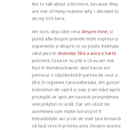
like to talk about a bit more, because they
are one of many reasons why I decided to
do my EVS here.
Am scris deja câte ceva
despre mine
, și
puteți afla despre primele mele expresii și
experiențe și despre ce se poate întâmpla
când pleci în
drumeție fără a avea o hartă
potrivită. Ceea ce nu știți e că eu am mai
fost în România înainte. Anul trecut am
petrecut o săptămână în partea de vest a
țării, în regiunea Caransebeșului. Am gustat
brânzeturi de capră și oaie și am băut lapte
proaspăt iar apoi am savurat prospețimea
unei prăjituri cu urdă. Dar am văzut de
asemenea cum multe lucruri pot fi
îmbunătățite aici și cât de mult țara încearcă
să facă ceva în privința asta. Despre aceste