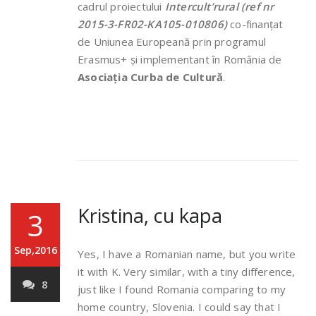
cadrul proiectului
Intercult’rural (ref nr
2015-3-FR02-KA105-010806)
co-finanțat
de Uniunea Europeană prin programul
Erasmus+ și implementant în România de
Asociația Curba de Cultură
.
Kristina, cu kapa
3
Sep,2016
Yes, I have a Romanian name, but you write
it with K. Very similar, with a tiny difference,
8
just like I found Romania comparing to my
home country, Slovenia. I could say that I