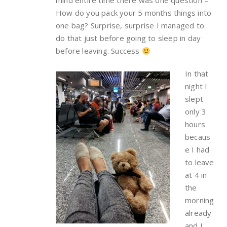
mind entire time there was one question –
How do you pack your 5 months things into
one bag? Surprise, surprise I managed to
do that just before going to sleep in day
before leaving. Success
In that
night I
slept
only 3
hours
becaus
e I had
to leave
at 4 in
the
morning
already
and I