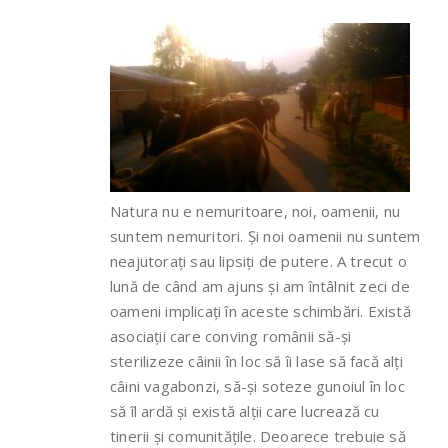
Natura nu e nemuritoare, noi, oamenii, nu
suntem nemuritori. Și noi oamenii nu suntem
neajutorați sau lipsiți de putere. A trecut o
lună de când am ajuns și am întâlnit zeci de
oameni implicați în aceste schimbări. Există
asociații care conving românii să-și
sterilizeze câinii în loc să îi lase să facă alți
câini vagabonzi, să-și soteze gunoiul în loc
să îl ardă și există alții care lucrează cu
tinerii și comunitățile. Deoarece trebuie să