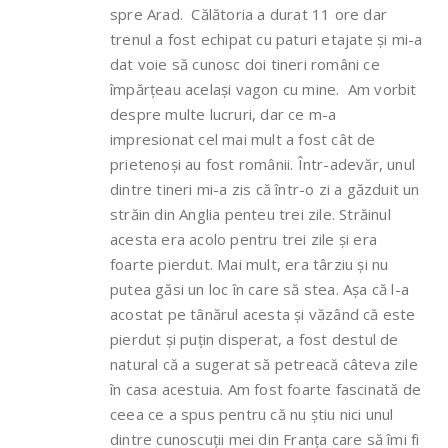
spre Arad. Călătoria a durat 11 ore dar
trenul a fost echipat cu paturi etajate și mi-a
dat voie să cunosc doi tineri români ce
împărțeau același vagon cu mine. Am vorbit
despre multe lucruri, dar ce m-a
impresionat cel mai mult a fost cât de
prietenoși au fost românii. Într-adevăr, unul
dintre tineri mi-a zis că într-o zi a găzduit un
străin din Anglia penteu trei zile. Străinul
acesta era acolo pentru trei zile și era
foarte pierdut. Mai mult, era târziu și nu
putea găsi un loc în care să stea. Așa că l-a
acostat pe tânărul acesta și văzând că este
pierdut și puțin disperat, a fost destul de
natural că a sugerat să petreacă câteva zile
în casa acestuia. Am fost foarte fascinată de
ceea ce a spus pentru că nu știu nici unul
dintre cunoscuții mei din Franța care să îmi fi