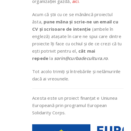
organizației gazdă,
aici
.
Acum că știi cu ce se mănâncă proiectul
ăsta,
pune mâna și scrie-ne un email cu
CV și scrisoare de intenție
(ambele în
engleză) atașate în care ne spui care dintre
proiecte îți face cu ochiul și de ce crezi că tu
ești potrivit pentru el,
cât mai
repede
la
sorin@curbadecultura.ro
.
Tot acolo trimiți și întrebările și nelămuririle
dacă ai vreounele.
Acesta este un proiect finanțat e Uniunea
Europeană prin programul European
Solidarity Corps.