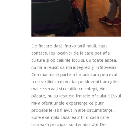
De fiecare dată, într-o țară nouă, caut
contactul cu localnicii de la care pot afla
cultura și obiceiurile locului. Cu toate astea,
nu mi-a reușit să mă integrez și în Slovenia.
Cea mai mare parte a timpului am petrecut-
o cu străini ca mine, iar pe sloveni i-am găsit
mai rezervați și relațiile cu colegii, din
păcate, nu au ieșit din limitele oficiului. SEV-ul
mi-a oferit unele experiențe ce puțin
probabil le-aș fi avut în alte circumstanțe.
Spre exemplu cazarea într-o casă care
urmează principiul sustenabilității. De