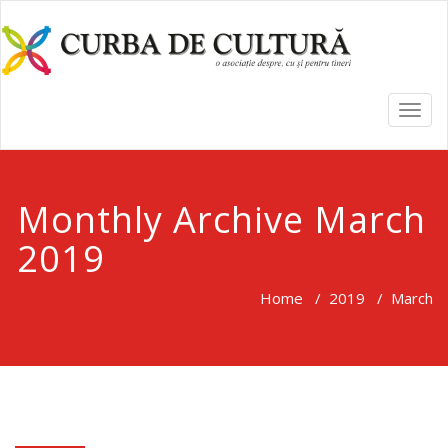
TOGG
NAVI
Monthly Archive March
2019
Home
/
2019
/
March