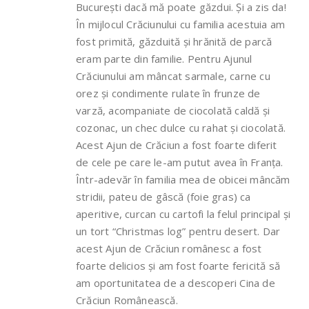
București dacă mă poate găzdui. Și a zis da!
În mijlocul Crăciunului cu familia acestuia am
fost primită, găzduită și hrănită de parcă
eram parte din familie. Pentru Ajunul
Crăciunului am mâncat sarmale, carne cu
orez și condimente rulate în frunze de
varză, acompaniate de ciocolată caldă și
cozonac, un chec dulce cu rahat și ciocolată.
Acest Ajun de Crăciun a fost foarte diferit
de cele pe care le-am putut avea în Franța.
Într-adevăr în familia mea de obicei mâncăm
stridii, pateu de gâscă (foie gras) ca
aperitive, curcan cu cartofi la felul principal și
un tort “Christmas log” pentru desert. Dar
acest Ajun de Crăciun românesc a fost
foarte delicios și am fost foarte fericită să
am oportunitatea de a descoperi Cina de
Crăciun Românească.