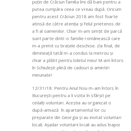
puțin de Crăciun familia îmi dă bani pentru a
putea cumpăra ceea ce vreau după. Oricum
pentru acest Crăciun 2018 am fost foarte
atinsă de către atenția și felul prietenos de
a fi al oamenilor. Chiar m-am simțit de parcă
sunt parte dintr-o familie românească care
m-a primit cu brațele deschise. zla final, de
dimineață tatăl m-a condus la metrou și
chiar a plătit pentru biletul meu! M-am întors
în Schiulești plină de cadouri și amintiri
minunate!
12/31/18: Pentru Anul Nou m-am întors în
București pentru a îi vizita în sfârșit pe
ceilalți voluntari. Aceștia au organizat o
după-amiază în apartamentul lor cu
preparate din Georgia și au invitat voluntari
locali. Așadar voluntarii locali au adus înapoi