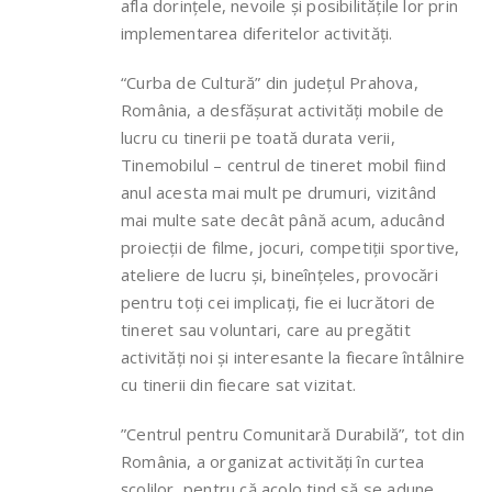
afla dorințele, nevoile și posibilitățile lor prin
implementarea diferitelor activități.
“Curba de Cultură” din județul Prahova,
România, a desfășurat activități mobile de
lucru cu tinerii pe toată durata verii,
Tinemobilul – centrul de tineret mobil fiind
anul acesta mai mult pe drumuri, vizitând
mai multe sate decât până acum, aducând
proiecții de filme, jocuri, competiții sportive,
ateliere de lucru și, bineînțeles, provocări
pentru toți cei implicați, fie ei lucrători de
tineret sau voluntari, care au pregătit
activități noi și interesante la fiecare întâlnire
cu tinerii din fiecare sat vizitat.
”Centrul pentru Comunitară Durabilă”, tot din
România, a organizat activități în curtea
școlilor, pentru că acolo tind să se adune