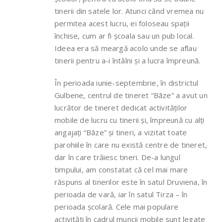
tinerii din satele lor. Atunci când vremea nu
permitea acest lucru, ei foloseau spații
închise, cum ar fi școala sau un pub local.
Ideea era să meargă acolo unde se aflau
tinerii pentru a-i întâlni și a lucra împreună.
În perioada iunie-septembrie, în districtul
Gulbene, centrul de tineret “Bāze” a avut un
lucrător de tineret dedicat activităților
mobile de lucru cu tinerii și, împreună cu alți
angajați “Bāze” și tineri, a vizitat toate
parohiile în care nu există centre de tineret,
dar în care trăiesc tineri. De-a lungul
timpului, am constatat că cel mai mare
răspuns al tinerilor este în satul Druviena, în
perioada de vară, iar în satul Tirza – în
perioada școlară. Cele mai populare
activități în cadrul muncii mobile sunt legate