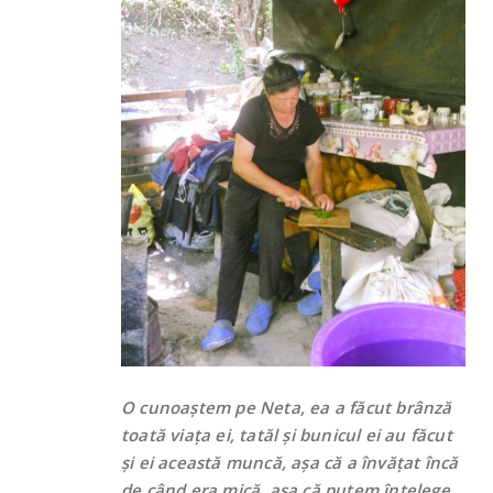
O cunoaștem pe Neta, ea a făcut brânză
toată viața ei, tatăl și bunicul ei au făcut
și ei această muncă, așa că a învățat încă
de când era mică, așa că putem înțelege