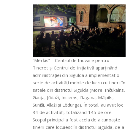
“Mērķis” – Centrul de Inovare pentru
Tineret și Centrul de Inițiativă aparținând
administrației din Sigulda a implementat o
serie de activități mobile de lucru cu tinerii în
satele din districtul Sigulda (More, Inčukalns,
Gauja, Jūdaži, Inciems, Ragana, Mālpils,
Sunīši, Allaži și Lēdurga). În total, au avut loc
34 de activități, totalizând 145 de ore.
Scopul principal a fost acela de a cunoaște
tinerii care locuiesc în districtul Sigulda, de a