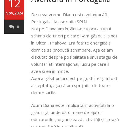
12
Nov,2024
De ceva vreme Diana este voluntară în
Portugalia, la asociația SPIN.
0
Noi pe Diana am întâlnit-o cu ocazia unui
schimb de tineri pe care l-am găzduit la noi
în Olteni, Prahova. Era foarte energică și
dornică să producă schimbare. Așa că am
discutat despre posibilitatea unui stagiu de
voluntariat internațional, lucru pe care îl
avea și ea în minte.
Apoi a găsit un proiect pe gustul ei și a fost
acceptată, așa că am sprijinit-o în toate
demersurile.
Acum Diana este implicată în activități la o
grădiniță, unde dă o mâne de ajutor
educatorilor, organizează activități și crează
o atmosferă interculturală.