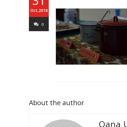
31
Oct,2018
0
About the author
Oana 