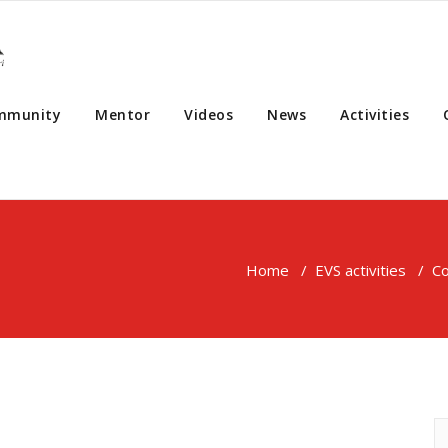
mmunity
Mentor
Videos
News
Activities
Home
/
EVS activities
/
Co