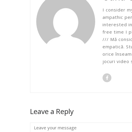
I consider m
ampathic per
interested i
free time I 
/// Mă consid
empatică. St
orice înseamn
jocuri video
Leave a Reply