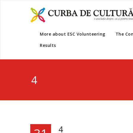
More about ESC Volunteering
The Co
Results
4
4