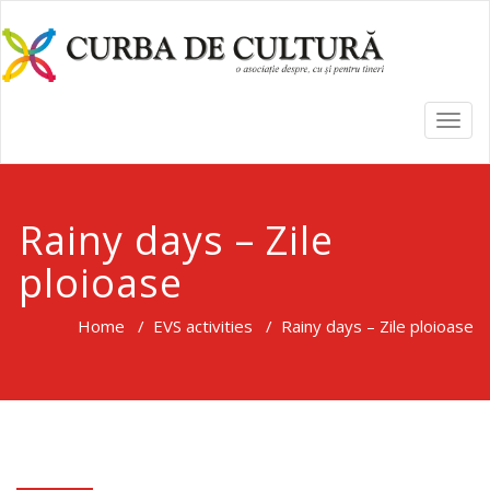
TOGG
NAVI
Rainy days – Zile
ploioase
Home
/
EVS activities
/
Rainy days – Zile ploioase