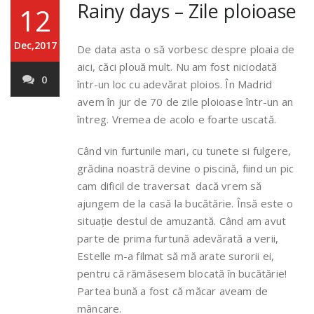
Rainy days – Zile ploioase
12
Dec,2017
De data asta o să vorbesc despre ploaia de
aici, căci plouă mult. Nu am fost niciodată
0
într-un loc cu adevărat ploios. În Madrid
avem în jur de 70 de zile ploioase într-un an
întreg. Vremea de acolo e foarte uscată.
Când vin furtunile mari, cu tunete si fulgere,
grădina noastră devine o piscină, fiind un pic
cam dificil de traversat dacă vrem să
ajungem de la casă la bucătărie. Însă este o
situație destul de amuzantă. Când am avut
parte de prima furtună adevărată a verii,
Estelle m-a filmat să mă arate surorii ei,
pentru că rămăsesem blocată în bucătărie!
Partea bună a fost că măcar aveam de
mâncare.