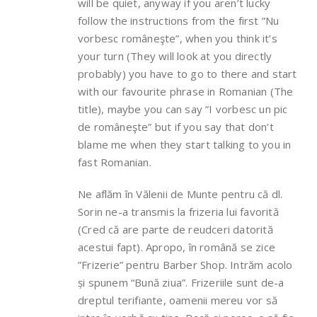
will be quiet, anyway if you aren’t lucky
follow the instructions from the first ”Nu
vorbesc româneşte”, when you think it’s
your turn (They will look at you directly
probably) you have to go to there and start
with our favourite phrase in Romanian (The
title), maybe you can say ”I vorbesc un pic
de româneşte” but if you say that don’t
blame me when they start talking to you in
fast Romanian.
Ne aflăm în Vălenii de Munte pentru că dl.
Sorin ne-a transmis la frizeria lui favorită
(Cred că are parte de reudceri datorită
acestui fapt). Apropo, în română se zice
”Frizerie” pentru Barber Shop. Intrăm acolo
și spunem “Bună ziua”. Frizeriile sunt de-a
dreptul terifiante, oamenii mereu vor să