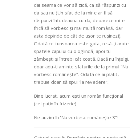
dai seama ce vor să zică, ca să răspunzi cu
da sau nu (Un sfat de la mine ar fi să
răspunzi întodeauna cu da, deoarece mi-e
frică să vorbesc și mai multă română, dar
asta depinde de cât de ușor te rușinezi).
Odată ce tunsoarea este gata, o să-ți arate
spatele capului cu o oglindă, apoi tu
zâmbești și întrebi cât costă. Dacă nu înțelgi,
doar adu-ți aminte sfaturile de la primul “Nu
vorbesc românește”. Odată ce ai plătit,
trebuie doar să spui ”la revedere”.
Bine lucrat, acum ești un român funcțional
(cel puțin în frizerie).
Ne auzim în ‘Nu vorbesc româneşte 3”!
Gabriel este în România pentru o perioadă