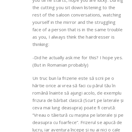
you till he starts, hope you are lucky. During
the cutting you sit down listening to the
rest of the saloon conversations, watching
yourself in the mirror and the struggling
face of a person that is in the same trouble
as you, I always think the hairdresser is
thinking:
-Did he actually ask me for this? I hope yes.
(But in Romanian probably)
Un truc bun la frizerie este să scrii pe o
hârtie orice ai vrea să faci cu părul tău în
română înainte să ajungi acolo, de exemplu
frizura de bărbat clasică (Scurt pe laterale și
ceva mai lung deasupra) poate fi cerută:
“Vreau o tăietură cu mașina pe laterale și pe
deasupra cu foarfece”. Frizerul se apucă de
lucru, iar aventura începe și nu ai nici o cale