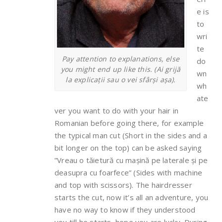
e is
to
wri
te
Pay attention to explanations, else
do
you might end up like this. (Ai grijă
wn
la explicații sau o vei sfârși așa).
wh
ate
ver you want to do with your hair in
Romanian before going there, for example
the typical man cut (Short in the sides and a
bit longer on the top) can be asked saying
”Vreau o tăietură cu mașină pe laterale și pe
deasupra cu foarfece” (Sides with machine
and top with scissors). The hairdresser
starts the cut, now it’s all an adventure, you
have no way to know if they understood