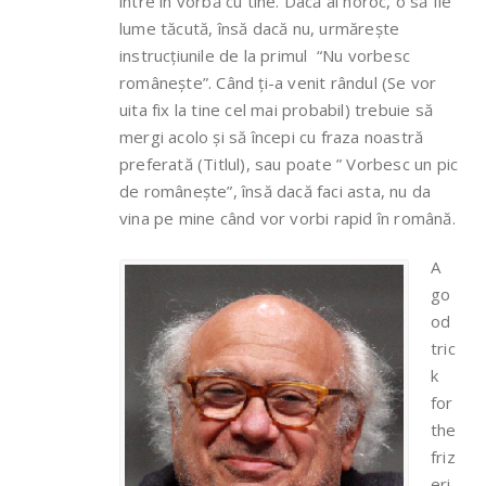
intre în vorbă cu tine. Dacă ai noroc, o să fie
lume tăcută, însă dacă nu, urmărește
instrucțiunile de la primul “Nu vorbesc
românește”. Când ți-a venit rândul (Se vor
uita fix la tine cel mai probabil) trebuie să
mergi acolo și să începi cu fraza noastră
preferată (Titlul), sau poate ” Vorbesc un pic
de românește”, însă dacă faci asta, nu da
vina pe mine când vor vorbi rapid în română.
A
go
od
tric
k
for
the
friz
eri