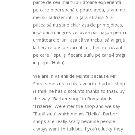
parte de cea mai tulburătoare experiență
pe care o persoană o poate avea, și anume
mersul la frizer într-o țară străină. S-ar
putea să nu sune chiar așa de primejdioas,
însă dacă dai greș vei avea păr nașpa pentru
următoarele luni, așa că va trebui să ai grijă
la fiecare pas pe care îl faci, fiecare cuvânt
pe care îl spui și fiecare suflu pe care-l tragi
în piept (Haha).
We are in Valenii de Munte because Mr.
Sorin sends us to his favourite barber shop
(I think he has discounts thanks to that). By
the way ”Barber shop” in Romanian is
”Frizerie”. We enter the shop and we say
”Bună ziua” which means ”Hello”. Barber
shops are really scary because people
always want to talk but if you’re lucky they