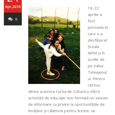
Apr,2016
18-22
aprilie a
0
fost
perioada în
care s-a
desfășurat
Școala
Altfel și în
școlile de
pe Valea
Teleajenul
ui. Pentru
câteva
dintre acestea Curba de Cultură a oferit
activități de educație non-formală ori sesiuni
de informare cu privire la oportunitățile de
învățare și călătorie pentru liceeni. Iar