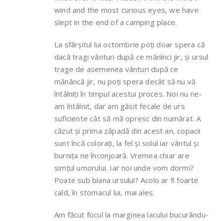
wind and the most curious eyes, we have
slept in the end of a camping place.
La sfârșitul lui octombrie poți doar spera că
dacă tragi vânturi după ce mănînci jir, și ursul
trage de asemenea vânturi după ce
mănâncă jir, nu poți spera decât să nu vă
întâlniți în timpul acestui proces. Noi nu ne-
am întâlnit, dar am găsit fecale de urs
suficiente cât să mă opresc din numărat. A
căzut și prima zăpadă din acest an, copacii
sunt încă colorați, la fel și solul iar vântul și
burnița ne înconjoară. Vremea chiar are
simțul umorului. Iar noi unde vom dormi?
Poate sub blana ursului? Acolo ar fi foarte
cald, în stomacul lui, mai ales.
Am făcut focul la marginea lacului bucurându-