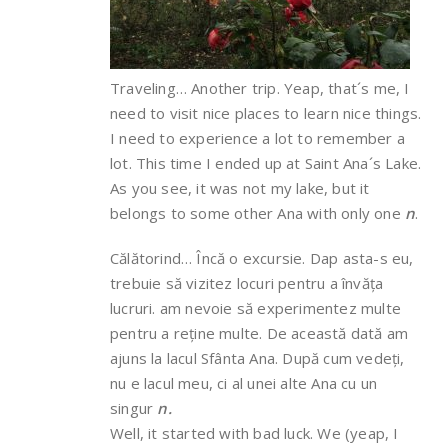
Traveling… Another trip. Yeap, that´s me, I
need to visit nice places to learn nice things.
I need to experience a lot to remember a
lot. This time I ended up at Saint Ana´s Lake.
As you see, it was not my lake, but it
belongs to some other Ana with only one
n
.
Călătorind… Încă o excursie. Dap asta-s eu,
trebuie să vizitez locuri pentru a învăța
lucruri. am nevoie să experimentez multe
pentru a reține multe. De această dată am
ajuns la lacul Sfânta Ana. După cum vedeți,
nu e lacul meu, ci al unei alte Ana cu un
singur
n.
Well, it started with bad luck. We (yeap, I