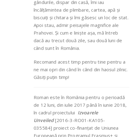
gândurile, dispar din casă, îmi iau
încălțămintea de plimbare, cartea, apă și
biscuiți și chitara și îmi găsesc un loc de stat.
Apoi stau, admir peisajele magnifice ale
Prahovei. Și cum e liniște așa, mă întreb
dacă au trecut două zile, sau două luni de
când sunt în România.
Recomand acest timp pentru tine pentru a
ne mai opri din când în când din haosul zilnic.
Găsiți puțin timp!
Roman este în România pentru o perioadă
de 12 luni, din iulie 2017 până în iunie 2018,
în cadrul proiectului
Izvoarele
Unveiled
[2016-3-RO01-KA105-
035584] proiect co-finanțat de Uniunea
Europeană prin Programul Erasmus+ și