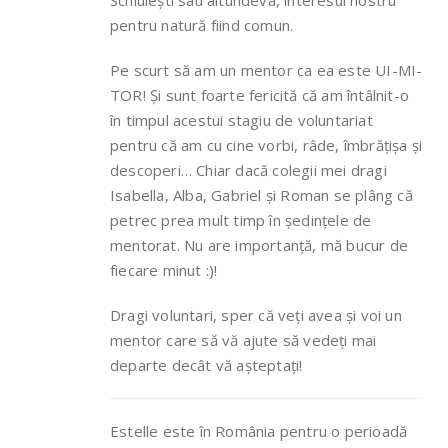
Schiulești sau altundeva, interesul nostru
pentru natură fiind comun.
Pe scurt să am un mentor ca ea este UI-MI-
TOR! Și sunt foarte fericită că am întâlnit-o
în timpul acestui stagiu de voluntariat
pentru că am cu cine vorbi, râde, îmbrățișa și
descoperi… Chiar dacă colegii mei dragi
Isabella, Alba, Gabriel și Roman se plâng că
petrec prea mult timp în ședințele de
mentorat. Nu are importanță, mă bucur de
fiecare minut :)!
Dragi voluntari, sper că veți avea și voi un
mentor care să vă ajute să vedeți mai
departe decât vă așteptați!
Estelle este în România pentru o perioadă