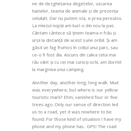
ne de dezghețarea degetelor, uscarea
hainelor, teama de animale și de prezența
celuilalt. Dar nu putem sta, e prea periculos.
La miezul nopții am luat-o din nou la pas.
Cântam cântece să ținem teama-n frâu și
urșii la distanță de acest sune oribil. Și am
găsit un fag frumos în colțul unui parc, sau
ce-o fi fost ăla. Ascuns din calea celui mai
rău vânt și cu cei mai curioși ochi, am dormit
la marginea unui camping.
Another day, another long, long walk. Mud
was everywhere, but where is our yellow
touristic mark? Ehm, vanished four or five
trees ago. Only our sense of direction led
us to a road, yet it was nowhere to be
found. For those kind of situation I have my
phone and my phone has.. GPS! The road