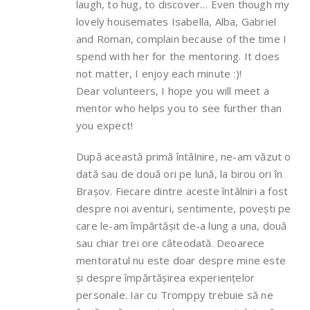
laugh, to hug, to discover… Even though my
lovely housemates Isabella, Alba, Gabriel
and Roman, complain because of the time I
spend with her for the mentoring. It does
not matter, I enjoy each minute :)!
Dear volunteers, I hope you will meet a
mentor who helps you to see further than
you expect!
După această primă întâlnire, ne-am văzut o
dată sau de două ori pe lună, la birou ori în
Brașov. Fiecare dintre aceste întâlniri a fost
despre noi aventuri, sentimente, povești pe
care le-am împărtășit de-a lung a una, două
sau chiar trei ore câteodată. Deoarece
mentoratul nu este doar despre mine este
și despre împărtășirea experiențelor
personale. Iar cu Tromppy trebuie să ne