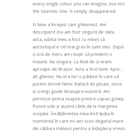
every single colour you can imagine, but not
the touristic one. It simply disappeared.
Ei bine a început cam ghinionist. Am
descoperit (nu am fost singură de data
asta, iubitul meu a fost cu mine) că
autostopul e cel mai greu în sate mici. După
o oră de mers am reușit să prindem o
mașină. Nu singura. La final de zi eram
aproape de Brașov. Asta a fost bine. Apoi…
alt ghinion. Nu era nici o pădure în care să
putem dormi! Nimic înafară de ploaie, noroi
și crengi goale deasupra noastră. Am
petrecut prima noapte printre copaci golași,
frunze ude și auzind câinii de la marginea
orașului. Încălțămintea mea încă lipăia în
momentul în care mi-am scos degetul mare
din căldura mânecii pentru a îndupleca vreun