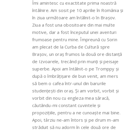
Îmi amintesc cu exactitate prima noastră
întâlnire. Am sosit pe 10 aprilie în România și
în ziua următoare am întâlnit-o în Brașov.
Ziua a fost una obositoare din mai multe
motive, dar a fost începutul unei aventuri
frumoase pentru mine. Împreună cu Sorin
am plecat de la Curba de Cultură spre
Brașov, un oraș frumos la două ore distanță
de Izvoarele, trecând prin munți și peisaje
superbe. Apoi am întâlnit-o pe Tromppy și
după o îmbrățișare de bun venit, am mers
să bem o cafea într-unul din barurile
studențești din oraș. Și am vorbit, vorbit și
vorbit din nou cu engleza mea săracă,
căutându-mi constant cuvintele și
propozițiile, pentru a ne cunoaște mai bine.
Apoi, târziu ne-am întors și pe drum m-am
străduit să nu adorm în cele două ore de