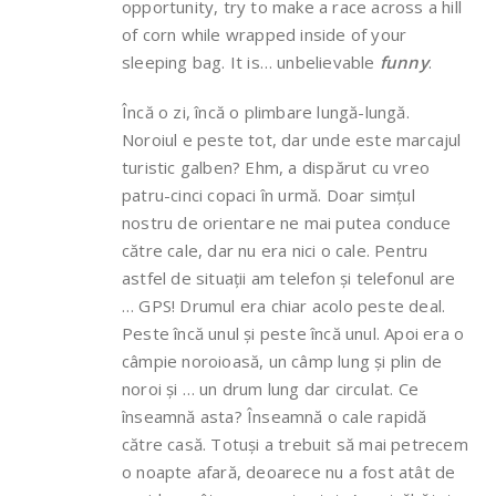
opportunity, try to make a race across a hill
of corn while wrapped inside of your
sleeping bag. It is… unbelievable
funny
.
Încă o zi, încă o plimbare lungă-lungă.
Noroiul e peste tot, dar unde este marcajul
turistic galben? Ehm, a dispărut cu vreo
patru-cinci copaci în urmă. Doar simțul
nostru de orientare ne mai putea conduce
către cale, dar nu era nici o cale. Pentru
astfel de situații am telefon și telefonul are
… GPS! Drumul era chiar acolo peste deal.
Peste încă unul și peste încă unul. Apoi era o
câmpie noroioasă, un câmp lung și plin de
noroi și … un drum lung dar circulat. Ce
înseamnă asta? Înseamnă o cale rapidă
către casă. Totuși a trebuit să mai petrecem
o noapte afară, deoarece nu a fost atât de