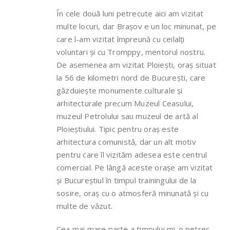
În cele două luni petrecute aici am vizitat
multe locuri, dar Brașov e un loc minunat, pe
care l-am vizitat împreună cu ceilalți
voluntari și cu Tromppy, mentorul nostru.
De asemenea am vizitat Ploiești, oraș situat
la 56 de kilometri nord de București, care
găzduiește monumente culturale și
arhitecturale precum Muzeul Ceasului,
muzeul Petrolului sau muzeul de artă al
Ploieștiului. Tipic pentru oraș este
arhitectura comunistă, dar un alt motiv
pentru care îl vizităm adesea este centrul
comercial. Pe lângă aceste orașe am vizitat
și Bucureștiul în timpul trainingului de la
sosire, oraș cu o atmosferă minunată și cu
multe de văzut.
Cea mai mare parte a timpului mi-o petrec