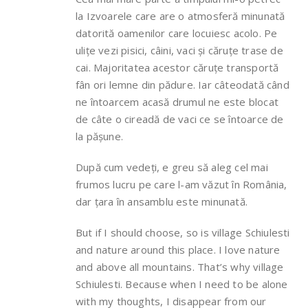
la Izvoarele care are o atmosferă minunată
datorită oamenilor care locuiesc acolo. Pe
ulițe vezi pisici, câini, vaci și căruțe trase de
cai. Majoritatea acestor căruțe transportă
fân ori lemne din pădure. Iar câteodată când
ne întoarcem acasă drumul ne este blocat
de câte o cireadă de vaci ce se întoarce de
la pășune.
După cum vedeți, e greu să aleg cel mai
frumos lucru pe care l-am văzut în România,
dar țara în ansamblu este minunată.
But if I should choose, so is village Schiulesti
and nature around this place. I love nature
and above all mountains. That’s why village
Schiulesti. Because when I need to be alone
with my thoughts, I disappear from our