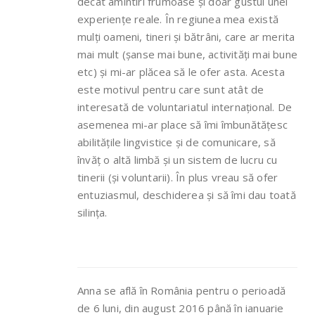
decât amintiri frumoase și doar gustul unei
experiențe reale. În regiunea mea există
mulți oameni, tineri și bătrâni, care ar merita
mai mult (șanse mai bune, activități mai bune
etc) și mi-ar plăcea să le ofer asta. Acesta
este motivul pentru care sunt atât de
interesată de voluntariatul internațional. De
asemenea mi-ar place să îmi îmbunătățesc
abilitățile lingvistice și de comunicare, să
învăț o altă limbă și un sistem de lucru cu
tinerii (și voluntarii). În plus vreau să ofer
entuziasmul, deschiderea și să îmi dau toată
silința.
Anna se află în România pentru o perioadă
de 6 luni, din august 2016 până în ianuarie