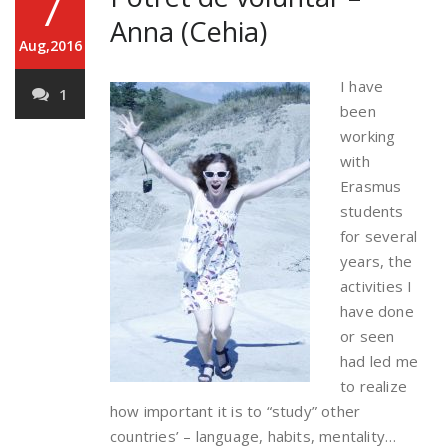
7
Anna (Cehia)
Aug,2016
I have
1
been
working
with
Erasmus
students
for several
years, the
activities I
have done
or seen
had led me
to realize
how important it is to “study” other
countries’ – language, habits, mentality…