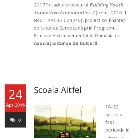
2017 în cadrul proiectului
Building Youth
Supportive Communities 2
(ref nr 2016-1-
Ro01-KA105-024246), proiect co-finanțat
de Uniunea Europeană prin Programul
Erasmus+ și implementat în România de
Asociația Curba de Cultură.
Școala Altfel
24
Apr,2016
18-22
aprilie a
0
fost
perioada în
care s-a