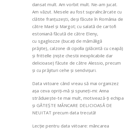
dansat mult. Am vorbit mult. Ne-am jucat.
Am văzut. Mesele au fost supraîncărcate cu
clătite franțuzești, deși făcute în România de
către Mael și Margot; cu salată de cartofi
estoniană făcută de către Eleny,
cu sgagliozze (bucați de mămăligă
prăjite), calzone di cipolla (plăcintă cu ceapă)
și frittelle (niște chestii inexplicabile dar
delicioase) făcute de către Alessio, precum
și cu prăjituri cehe și sendvișuri.
Data viitoare când vreau să mai organizez
așa ceva opriți-mă și spuneți-mi: Anna
străduiește-te mai mult, motivează-ți echipa
și GĂTEȘTE MÂNCARE DELICIOASĂ DE
NEUITAT precum data trecută!
Lecție pentru data viitoare: mâncarea