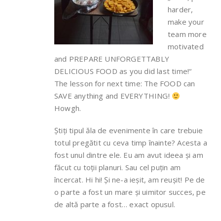
harder,
make your
team more
motivated
and PREPARE UNFORGETTABLY
DELICIOUS FOOD as you did last time!“
The lesson for next time: The FOOD can
SAVE anything and EVERYTHING!
Howgh.
Știți tipul ăla de evenimente în care trebuie
totul pregătit cu ceva timp înainte? Acesta a
fost unul dintre ele. Eu am avut ideea și am
făcut cu toții planuri. Sau cel puțin am
încercat. Hi hi! Și ne-a ieșit, am reușit! Pe de
o parte a fost un mare și uimitor succes, pe
de altă parte a fost… exact opusul.