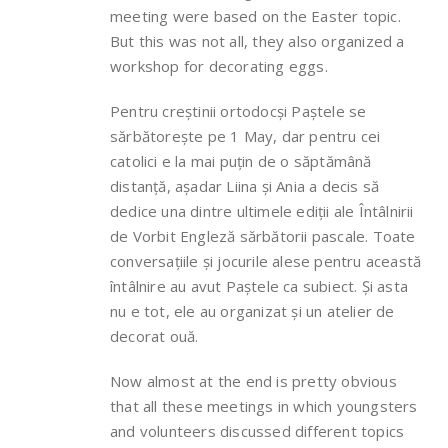
meeting were based on the Easter topic.
But this was not all, they also organized a
workshop for decorating eggs.
Pentru creștinii ortodocși Paștele se
sărbătorește pe 1 May, dar pentru cei
catolici e la mai puțin de o săptămână
distanță, așadar Liina și Ania a decis să
dedice una dintre ultimele ediții ale Întâlnirii
de Vorbit Engleză sărbătorii pascale. Toate
conversațiile și jocurile alese pentru această
întâlnire au avut Paștele ca subiect. Și asta
nu e tot, ele au organizat și un atelier de
decorat ouă.
Now almost at the end is pretty obvious
that all these meetings in which youngsters
and volunteers discussed different topics