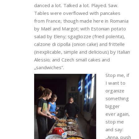
danced a lot. Talked a lot. Played. Saw.
Tables were overflowed with pancakes
from France, though made here in Romania
by Maël and Margot; with Estonian potato
salad by Eleny; sgagliozze (fried polenta),
calzone di cipolla (onion cake) and frittelle
(inexplicable, simple and delicious) by Italian
Alessio; and Czech small cakes and
„sandwiches“.
Stop me, if
I want to
organize
something
bigger
ever again,
stop me
and say:
„Anna, push