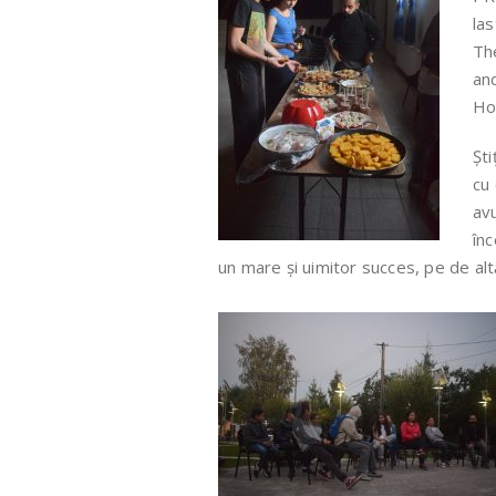
las
Th
an
Ho
Ști
cu 
avu
înc
un mare și uimitor succes, pe de al