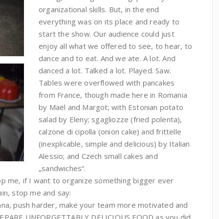
organizational skills. But, in the end
everything was on its place and ready to
start the show. Our audience could just
enjoy all what we offered to see, to hear, to
dance and to eat. And we ate. A lot. And
danced a lot. Talked a lot. Played. Saw.
Tables were overflowed with pancakes
from France, though made here in Romania
by Maël and Margot; with Estonian potato
salad by Eleny; sgagliozze (fried polenta),
calzone di cipolla (onion cake) and frittelle
(inexplicable, simple and delicious) by Italian
Alessio; and Czech small cakes and
„sandwiches“.
op me, if I want to organize something bigger ever
ain, stop me and say:
nna, push harder, make your team more motivated and
EPARE UNFORGETTABLY DELICIOUS FOOD as you did