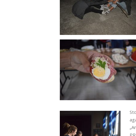
St
ag
„A
PR