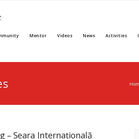
mmunity
Mentor
Videos
News
Activities
es
Ho
g – Seara Internațională