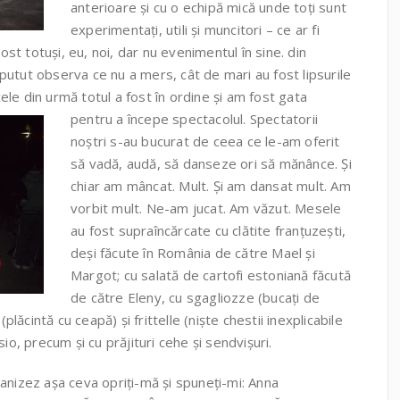
anterioare și cu o echipă mică unde toți sunt
experimentați, utili și muncitori – ce ar fi
t totuși, eu, noi, dar nu evenimentul în sine. din
m putut observa ce nu a mers, cât de mari au fost lipsurile
 cele din urmă totul a fost în ordine și am fost gata
pentru a începe spectacolul.
Spectatorii
noștri s-au bucurat de ceea ce le-am oferit
să vadă, audă, să danseze ori să mănânce. Și
chiar am mâncat. Mult. Și am dansat mult. Am
vorbit mult. Ne-am jucat. Am văzut. Mesele
au fost supraîncărcate cu clătite franțuzești,
deși făcute în România de către Mael și
Margot; cu salată de cartofi estoniană făcută
de către Eleny, cu sgagliozze (bucați de
plăcintă cu ceapă) și frittelle (niște chestii inexplicabile
io, precum și cu prăjituri cehe și sendvișuri.
anizez așa ceva opriți-mă și spuneți-mi: Anna