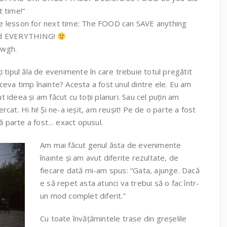
t time!“
e lesson for next time: The FOOD can SAVE anything
d EVERYTHING!
wgh.
ți tipul ăla de evenimente în care trebuie totul pregătit
ceva timp înainte? Acesta a fost unul dintre ele. Eu am
t ideea și am făcut cu toții planuri. Sau cel puțin am
ercat. Hi hi! Și ne-a ieșit, am reușit! Pe de o parte a fost
tă parte a fost… exact opusul.
Am mai făcut genul ăsta de evenimente
înainte și am avut diferite rezultate, de
fiecare dată mi-am spus: “Gata, ajunge. Dacă
e să repet asta atunci va trebui să o fac într-
un mod complet diferit.”
Cu toate învățămintele trase din greșelile