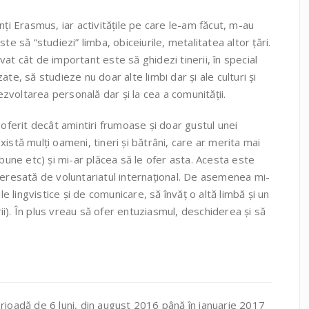
nți Erasmus, iar activitățile pe care le-am făcut, m-au
te să “studiezi” limba, obiceiurile, metalitatea altor țări.
at cât de important este să ghidezi tinerii, în special
te, să studieze nu doar alte limbi dar și ale culturi și
dezvoltarea personală dar și la cea a comunității.
 oferit decât amintiri frumoase și doar gustul unei
istă mulți oameni, tineri și bătrâni, care ar merita mai
 bune etc) și mi-ar plăcea să le ofer asta. Acesta este
teresată de voluntariatul internațional. De asemenea mi-
le lingvistice și de comunicare, să învăț o altă limbă și un
arii). În plus vreau să ofer entuziasmul, deschiderea și să
rioadă de 6 luni, din august 2016 până în ianuarie 2017