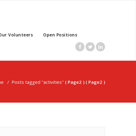
Our Volunteers
Open Positions
me
/
Posts tagged "activities"
( Page2 ) ( Page2 )