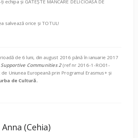
ză-ți echipa și GĂTEȘTE MÂNCARE DELICIOASĂ DE
ea salvează orice și TOTUL!
rioadă de 6 luni, din august 2016 până în ianuarie 2017
 Supportive Communities 2
(ref nr 2016-1-RO01-
t de Uniunea Europeană prin Programul Erasmus+ și
urba de Cultură.
– Anna (Cehia)