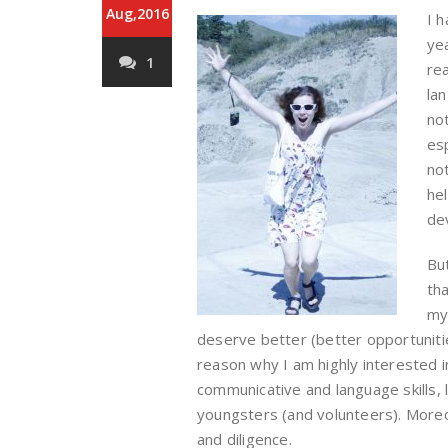
Aug,2016
I 
ye
1
rea
la
no
es
not
he
de
Bu
tha
my
deserve better (better opportunities,
reason why I am highly interested i
communicative and language skills,
youngsters (and volunteers). Moreo
and diligence.