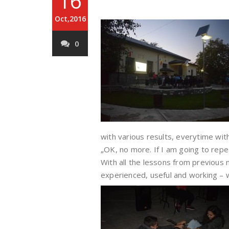
16
Oct,2016
0
with various results, everytime wit
„OK, no more. If I am going to repeat
With all the lessons from previous
experienced, useful and working – 