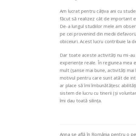
Am lucrat pentru câțiva ani cu stude
făcut să realizez cât de important es
De-a lungul studiilor mele am observ
pe cei provenind din medii defavoriza
obiceiuri. Acest lucru contribuie la 
Dar toate aceste activități nu mi-au
experiențe reale. În regiunea mea ex
mult (șanse mai bune, activități mai
motivul pentru care sunt atât de in
ar place să îmi îmbunătățesc abilități
sistem de lucru cu tinerii (și volunt
îmi dau toată silința.
Anna se află în România pentru o pe