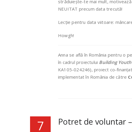
străduiește-te mai mult, motivea
NEUITAT precum data trecută!
Lecție pentru data viitoare: mâncar
Howgh!
Anna se află în România pentru o pe
în cadrul proiectului
Building Youth
KA105-024246), proiect co-finanța
implementat în România de către
C
Potret de voluntar 
7